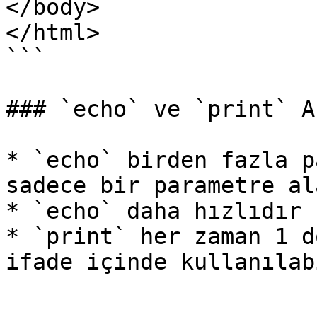
</body>

</html>

```

### `echo` ve `print` A
* `echo` birden fazla p
sadece bir parametre al
* `echo` daha hızlıdır 
* `print` her zaman 1 d