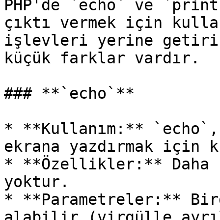
PHP'de `echo` ve `print
çıktı vermek için kulla
işlevleri yerine getiri
küçük farklar vardır.

### **`echo`**

* **Kullanım:** `echo`,
ekrana yazdırmak için k
* **Özellikler:** Daha 
yoktur.

* **Parametreler:** Bir
alabilir (virgülle ayrı