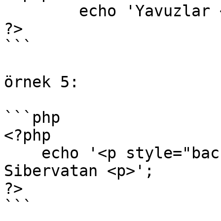
	echo 'Yavuzlar </br> Sibervatan';

?>

```

örnek 5:

```php

<?php 

    echo '<p style="background:blue;"> Yavuzlar 
Sibervatan <p>';

?>

```
