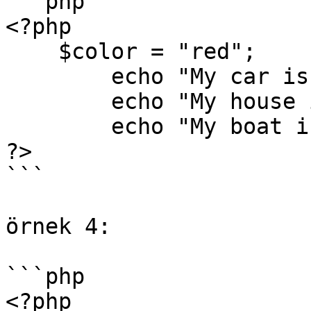
```php

<?php 

    $color = "red";

	echo "My car is " . $color . "<br>";

	echo "My house is " . $COLOR . "<br>";

	echo "My boat is " . $coLOR . "<br>";

?>

```

örnek 4:

```php

<?php
