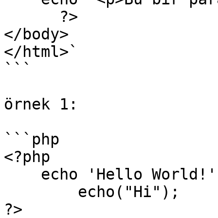
      ?> 

</body>

</html>`

```

örnek 1:

```php

<?php 

    echo 'Hello World!';

	echo("Hi");

?>
