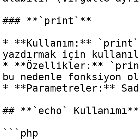
### **`print`**

* **Kullanım:** `print`
yazdırmak için kullanılı
* **Özellikler:** `prin
bu nedenle fonksiyon ol
* **Parametreler:** Sad
## **`echo` Kullanımı**

```php
