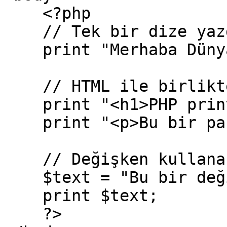
    <?php

    // Tek bir dize yazdırma

    print "Merhaba Dünya!";

    // HTML ile birlikte print kullanımı

    print "<h1>PHP print ile Başlık</h1>";

    print "<p>Bu bir paragraf.</p>";

    // Değişken kullanarak print

    $text = "Bu bir değişken.";

    print $text;

    ?>
