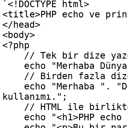
`<!DOCTYPE html>

<title>PHP echo ve prin
</head> 

<body>   

<?php 

    // Tek bir dize yazdırma     

    echo "Merhaba Dünya!";      

    // Birden fazla dize yazdırma     

    echo "Merhaba ". "Dünya!". " PHP'de echo 
kullanımı.";      

    // HTML ile birlikte echo kullanımı  

    echo "<h1>PHP echo ile Başlık</h1>";     

    echo "<p>Bu bir paragraf.</p>";   
