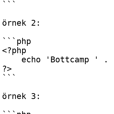
```

örnek 2:

```php

<?php 

    echo 'Bottcamp ' . '2024';

?>

```

örnek 3:
