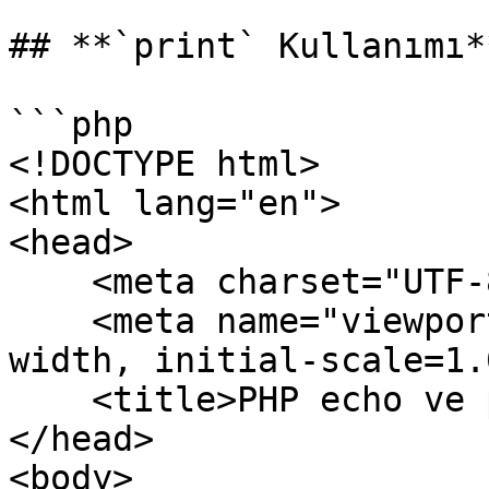
## **`print` Kullanımı**
```php

<!DOCTYPE html>

<html lang="en">

<head>

    <meta charset="UTF-8">

    <meta name="viewport" content="width=device-
width, initial-scale=1.0
    <title>PHP echo ve print</title>

</head>

<body>
