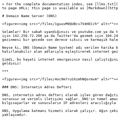
> For the complete documentation index, see [llms.txt](https://docs.yavuzlar.org/llms.txt). Markdown versions of documentation pages are available by appending `.md` to page URLs; this page is available as [Markdown](https://docs.yavuzlar.org/network/dns.md).

# Domain Name Server (DNS)

<figure><img src="/files/1guuvM9QUBcs7V4HECch" alt=""><figcaption></figcaption></figure>

Selamlar! Bir sabah uyandığınızı ve youtube.com ya da twitter.com gibi web sitesi isimlerini yazarak erişim sağlayamadığınızı düşünün. Bunun yerine, YouTube'a girmek için 142.250.72.206 ya da Twitter'da gezmek için 104.244.42.65 gibi bir dizi sayıyı ezberleyip yazmanız gerektiğini hayal edin. Haydi, itiraf edelim, internet gezinmesi bir gecede son derece sıkıcı ve karmaşık hale gelirdi, değil mi?

Neyse ki, DNS (Domain Name System) adı verilen harika bir sistem sayesinde bu kabus senaryosu gerçekleşmeyecek. DNS, hatırlanması zor olan IP adreslerini kolayca hatırlanabilir alan adlarıyla eşleştirerek internet gezinmemizi oldukça keyifli ve sorunsuz hale getiriyor.

Şimdi, bu hayati internet omurgasının nasıl çalıştığını daha yakından inceleyelim ve arka planda neler olup bittiğini keşfedelim. DNS'in büyülü dünyasına hoş geldiniz!

***

<figure><img src="/files/4oc9m7ruSXzmhNQormvA" alt=""><figcaption></figcaption></figure>

### DNS: İnternetin Adres Defteri

DNS, internetin adres defteri olarak işlev gören dağıtık ve hiyerarşik bir sistemdir. Alan adlarını IP adreslerine çevirerek, dünya genelindeki cihazlar arasında sorunsuz ve verimli iletişimi sağlar. DNS'in temel amacı, kullanıcıların kolayca hatırlayabileceği alan adlarıyla web sitelerine ve kaynaklara erişmesini sağlarken, bilgisayarlar ve sunucuların IP adresleri aracılığıyla iletişim kurmasına olanak tanımaktır.

DNS, Uygulama katmanı hizmeti olarak çalışır. Ağın çekirdeğini basit tutarken, karmaşıklığı ağın kenarına yerleştirir. Bu, internetin tasarım felsefesini yansıtan bir yaklaşımdır.

***

### DNS'in Sağladığı Temel Hizmetler

DNS, internetin işleyişini kolaylaştırmak için çeşitli hizmetler sunar. İşte DNS'in sağladığı bazı hayati hizmetler:

1. Host-to-IP Adres Eşlemesi DNS, alan adları ve bunlara karşılık gelen IP adreslerinin bir veritabanını tutar. Bu eşleştirme, cihazların internet üzerinde birbirlerini bulabilmesi için gereklidir. Örneğin, "[www.google.com](http://www.google.com)" alan adını düşünelim. Host-to-IP adres eşlemesi, bu alan adıyla ilişkili IP adresinin belirlenmesini içerir, örneğin "172.67.21.11".
2. Host Aliasing (Takma Ad Oluşturma) DNS, CNAME (Canonical Name) kayıtları aracılığıyla yaygın olarak bilinen bir özellik olan host aliasing'i destekler. Bu, tek bir IP adresi veya birincil alan adıyla birden fazla alan adı takma adının ilişkilendirilmesine olanak tanır. Örneğin, "sibervatan.org" birincil alan adını düşünelim. Web sitesinin "sibervatan.org"un yanı sıra "[www.sibervatan.org](http://www.sibervatan.org)", "web.sibervatan.org" ve "blog.sibervatan.org" gibi çeşitli takma adlar aracılığıyla erişilebilir olmasını isteyebilirsiniz. Uygun CNAME kayıtlarını DNS'e ayarlayarak, bu takma adların tümü "sibervatan.org" birincil alan adına işaret edebilir. Sonuç olarak, kullanıcılar bu alan adlarından herhangi birini kullanarak web sitesine erişebilirler ve hepsi aynı hedef IP adresine yönlendirilir.
3. Email Yönlendirme DNS