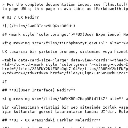
> For the complete documentation index, see [llms.txt](
to page URLs; this page is available as [Markdown](http
# UI / UX Nedir?

![](/files/CwoDBTcoz9UQGxk38SHi)

## <mark style="color:orange;">**UX(User Experience) Ne
<figure><img src="/files/tiCnbphm5zyt1qXvCT5l" alt=""><
UX tasarımı bir şirketin ürününe, sistemine veya hizmet
<table data-card-size="large" data-view="cards"><thead>
<td></td><td><mark style="color:green;"><strong><code>İ
href="/files/238ENY2NlFNFpJqb7i04">/files/238ENY2NlFNFp
</td><td></td><td><a href="/files/CQlqn71JnSuSMxhCKzc1"
##

## **UI(User Interface) Nedir?**

<figure><img src="/files/BbFKKBPe7Hap9Btd11kZ" alt="" w
Bir kullanıcının eriştiği bir web sitesinde zorluk yaşa
için kullanılan görsel tasarımların tamamı UI’dır. Este
## **UI - UX Arasındaki Farklar Nelerdir?**
