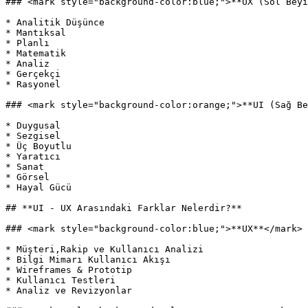
### <mark style="background-color:blue;">**UX (Sol Beyi
* Analitik Düşünce

* Mantıksal

* Planlı

* Matematik

* Analiz

* Gerçekçi

* Rasyonel

### <mark style="background-color:orange;">**UI (Sağ Be
* Duygusal

* Sezgisel

* Üç Boyutlu

* Yaratıcı

* Sanat

* Görsel

* Hayal Gücü

## **UI - UX Arasındaki Farklar Nelerdir?**

### <mark style="background-color:blue;">**UX**</mark> 
* Müşteri,Rakip ve Kullanıcı Analizi

* Bilgi Mimarı Kullanıcı Akışı

* Wireframes & Prototip

* Kullanıcı Testleri

* Analiz ve Revizyonlar
