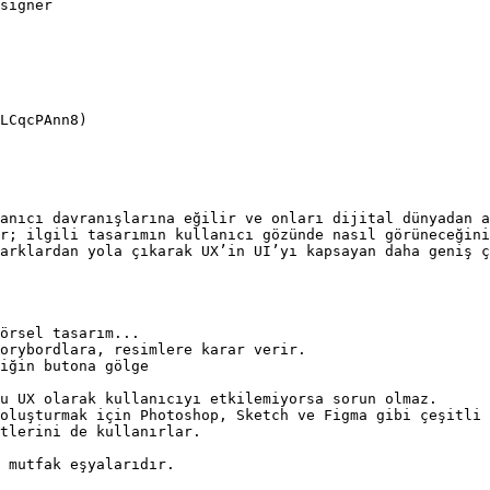
signer

LCqcPAnn8)

anıcı davranışlarına eğilir ve onları dijital dünyadan a
r; ilgili tasarımın kullanıcı gözünde nasıl görüneceğini
arklardan yola çıkarak UX’in UI’yı kapsayan daha geniş ç
örsel tasarım...

orybordlara, resimlere karar verir.

iğin butona gölge

oluşturmak için Photoshop, Sketch ve Figma gibi çeşitli 
tlerini de kullanırlar.

 mutfak eşyalarıdır.
