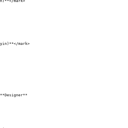
n)**</mark>

yin)**</mark>

**Designer**
