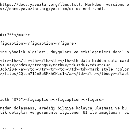
https://docs.yavuzlar.org/llms.txt). Markdown versions o
s://docs.yavuzlar.org/yazilim/ui-ux-nedir.md).

dir?**</mark>

figcaption></figcaption></figure>

ine yönelik algıları, duyguları ve etkileşimleri dahil o
<tr><th></th><th></th><th></th><th data-hidden data-card
yi UX</code></strong></mark></td><td></td><td><a 
Jqb7i04</a></td></tr><tr><td></td><td><mark style="color
>/files/CQlqn71JnSuSMxhCKzc1</a></td></tr></tbody></tabl
idth="375"><figcaption></figcaption></figure>

madan dolaşması, aradığı bilgiye kolayca ulaşması ve bu 
tik detaylar ve görünümle ilgilenen UI ile amaçlanan, bi