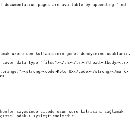
f documentation pages are available by appending `.md` 
lmak üzere son kullanıcının genel deneyimine odaklanır.

-cover data-type="files"></th></tr></thead><tbody><tr>
:orange;"><strong><code>Kötü UX</code></strong></mark>
e>

konfor sayesinde sitede uzun süre kalmasını sağlamak 
çimsel odaklı iyileştirmelerdir.
