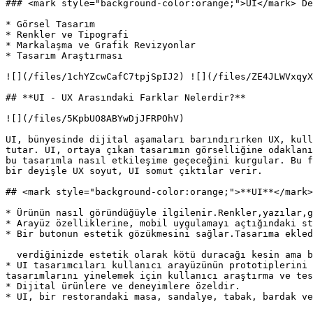
### <mark style="background-color:orange;">UI</mark> De
* Görsel Tasarım

* Renkler ve Tipografi

* Markalaşma ve Grafik Revizyonlar

* Tasarım Araştırması

![](/files/1chYZcwCafC7tpjSpIJ2) ![](/files/ZE4JLWVxqyX
## **UI - UX Arasındaki Farklar Nelerdir?**

![](/files/5KpbUO8ABYwDjJFRPOhV)

UI, bünyesinde dijital aşamaları barındırırken UX, kull
tutar. UI, ortaya çıkan tasarımın görselliğine odaklanı
bu tasarımla nasıl etkileşime geçeceğini kurgular. Bu f
bir deyişle UX soyut, UI somut çıktılar verir.

## <mark style="background-color:orange;">**UI**</mark>

* Ürünün nasıl göründüğüyle ilgilenir.Renkler,yazılar,g
* Arayüz özelliklerine, mobil uygulamayı açtığındaki st
* Bir butonun estetik gözükmesini sağlar.Tasarıma ekled
  verdiğinizde estetik olarak kötü duracağı kesin ama bu UX olarak kullanıcıyı etkilemiyorsa sorun olmaz.

* UI tasarımcıları kullanıcı arayüzünün prototiplerini 
tasarımlarını yinelemek için kullanıcı araştırma ve tes
* Dijital ürünlere ve deneyimlere özeldir.

* UI, bir restorandaki masa, sandalye, tabak, bardak ve