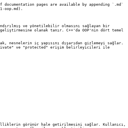
f documentation pages are available by appending `.md` 
1-oop.md).

ndırılmış ve yönetilebilir olmasını sağlayan bir 
geliştirmesine olanak tanır. C++'da OOP'nin dört temel 
ak, nesnelerin iç yapısını dışarıdan gizlemeyi sağlar. 
ivate" ve "protected" erişim belirleyicileri ile 
lliklerin görünür hale getirilmesini sağlar. Kullanıcı, 