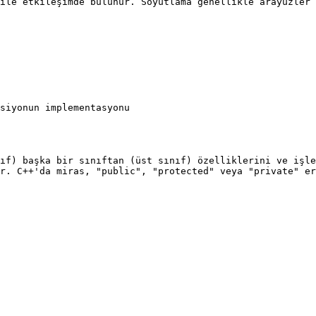
ile etkileşimde bulunur. Soyutlama genellikle arayüzler 
ıf) başka bir sınıftan (üst sınıf) özelliklerini ve işle
r. C++'da miras, "public", "protected" veya "private" er