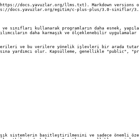
https://docs.yavuzlar.org/llms.txt). Markdown versions o
s://docs.yavuzlar.org/egitim/c-plus-plus/3.0-siniflar/3.
 ve sınıfları kullanarak programların daha esnek, yapıla
ılımcıların daha karmaşık ve ölçeklenebilir uygulamalar 
erileri ve bu verilere yönelik işlevleri bir arada tutar
sına yardımcı olur. Kapsülleme, genellikle "public", "pr
şık sistemlerin basitleştirilmesini ve sadece önemli öze