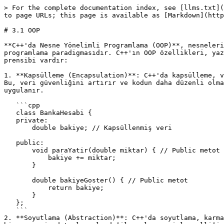
> For the complete documentation index, see [llms.txt](
to page URLs; this page is available as [Markdown](http
# 3.1 OOP

**C++'da Nesne Yönelimli Programlama (OOP)**, nesneleri
programlama paradigmasıdır. C++'ın OOP özellikleri, yaz
prensibi vardır:

1. **Kapsülleme (Encapsulation)**: C++'da kapsülleme, v
Bu, veri güvenliğini artırır ve kodun daha düzenli olma
uygulanır.

   ```cpp

   class BankaHesabi {

   private:

       double bakiye; // Kapsüllenmiş veri

   public:

       void paraYatir(double miktar) { // Public metot

           bakiye += miktar;

       }

       double bakiyeGoster() { // Public metot

           return bakiye;

       }

   };

   ```

2. **Soyutlama (Abstraction)**: C++'da soyutlama, karma