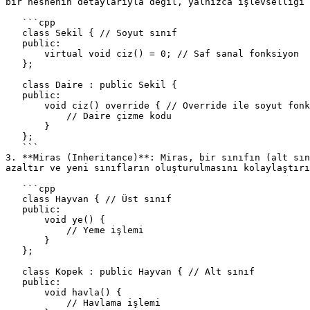
bir nesnenin detaylarıyla değil, yalnızca işlevselliği 
   ```cpp

   class Sekil { // Soyut sınıf

   public:

       virtual void ciz() = 0; // Saf sanal fonksiyon

   };

   class Daire : public Sekil {

   public:

       void ciz() override { // Override ile soyut fonksiyonun implementasyonu

           // Daire çizme kodu

       }

   };

   ```

3. **Miras (Inheritance)**: Miras, bir sınıfın (alt sın
azaltır ve yeni sınıfların oluşturulmasını kolaylaştırı
   ```cpp

   class Hayvan { // Üst sınıf

   public:

       void ye() {

           // Yeme işlemi

       }

   };

   class Kopek : public Hayvan { // Alt sınıf

   public:

       void havla() {

           // Havlama işlemi
