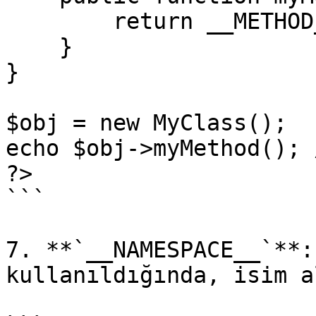
        return __METHOD__;

    }

}

$obj = new MyClass();

echo $obj->myMethod(); 
?>

```

7. **`__NAMESPACE__`**:
kullanıldığında, isim a