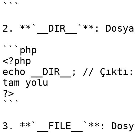
```

2. **`__DIR__`**: Dosya
```php

<?php

echo __DIR__; // Çıktı:
tam yolu

?>

```

3. **`__FILE__`**: Dosy