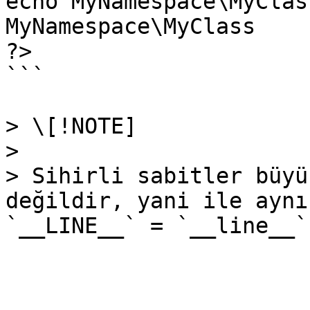
echo MyNamespace\MyClas
MyNamespace\MyClass

?>

```

> \[!NOTE]

>

> Sihirli sabitler büyü
değildir, yani ile aynı