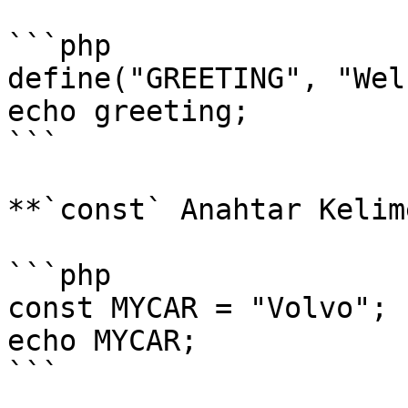
```php

define("GREETING", "Wel
echo greeting;

```

**`const` Anahtar Kelim
```php

const MYCAR = "Volvo";

echo MYCAR;

```
