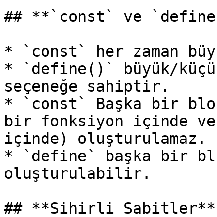
## **`const` ve `define
* `const` her zaman büy
* `define()` büyük/küçü
seçeneğe sahiptir.

* `const` Başka bir blo
bir fonksiyon içinde ve
içinde) oluşturulamaz.

* `define` başka bir bl
oluşturulabilir.

## **Sihirli Sabitler**
