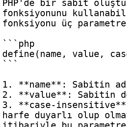
PHP'de bir sabit oluştu
fonksiyonunu kullanabil
fonksiyonu üç parametre
```php

define(name, value, cas
```

1. **name**: Sabitin ad
2. **value**: Sabitin d
3. **case-insensitive**
harfe duyarlı olup olma
itibariyle bu parametre