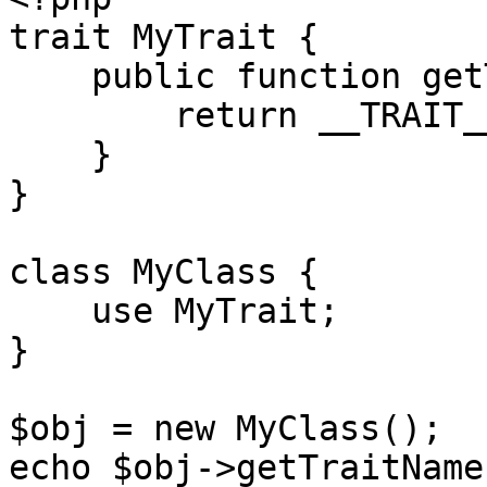
trait MyTrait {

    public function getTraitName() {

        return __TRAIT__;

    }

}

class MyClass {

    use MyTrait;

}

$obj = new MyClass();

echo $obj->getTraitName