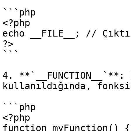
```php

<?php

echo __FILE__; // Çıktı
?>

```

4. **`__FUNCTION__`**: 
kullanıldığında, fonksi
```php

<?php

function myFunction() {
