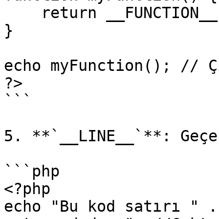
    return __FUNCTION__;

}

echo myFunction(); // Ç
?>

```

5. **`__LINE__`**: Geçe
```php

<?php

echo "Bu kod satırı " .