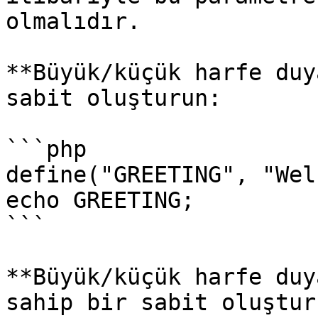
olmalıdır.

**Büyük/küçük harfe duy
sabit oluşturun:

```php

define("GREETING", "Wel
echo GREETING;

```

**Büyük/küçük harfe duy
sahip bir sabit oluşturu