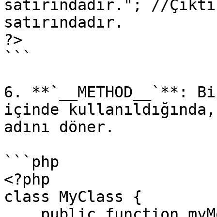
satırındadır."; //Çıktı
satırındadır.

?>

```

6. **`__METHOD__`**: Bi
içinde kullanıldığında,
adını döner.

```php

<?php

class MyClass {

    public function myMethod() {
