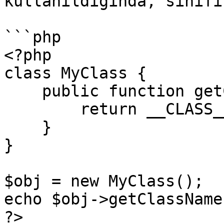
kullanıldığında, sınıfı
```php

<?php

class MyClass {

    public function getClassName() {

        return __CLASS__;

    }

}

$obj = new MyClass();

echo $obj->getClassName
?>
