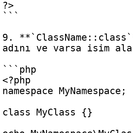
?>

```

9. **`ClassName::class`
adını ve varsa isim ala
```php

<?php

namespace MyNamespace;

class MyClass {}
