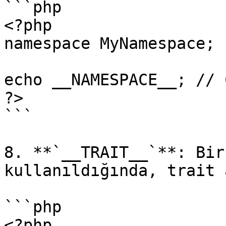
```php

<?php

namespace MyNamespace;

echo __NAMESPACE__; // 
?>

```

8. **`__TRAIT__`**: Bir
kullanıldığında, trait 
```php

<?php
