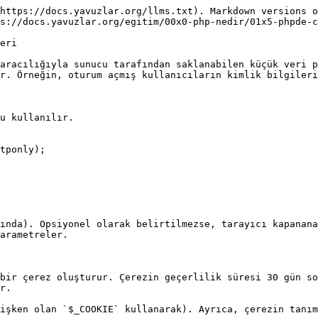
https://docs.yavuzlar.org/llms.txt). Markdown versions o
s://docs.yavuzlar.org/egitim/00x0-php-nedir/01x5-phpde-c
eri

aracılığıyla sunucu tarafından saklanabilen küçük veri p
r. Örneğin, oturum açmış kullanıcıların kimlik bilgileri
u kullanılır.

tponly);

ında). Opsiyonel olarak belirtilmezse, tarayıcı kapanana
arametreler.

bir çerez oluşturur. Çerezin geçerlilik süresi 30 gün so
r.

işken olan `$_COOKIE` kullanarak). Ayrıca, çerezin tanım