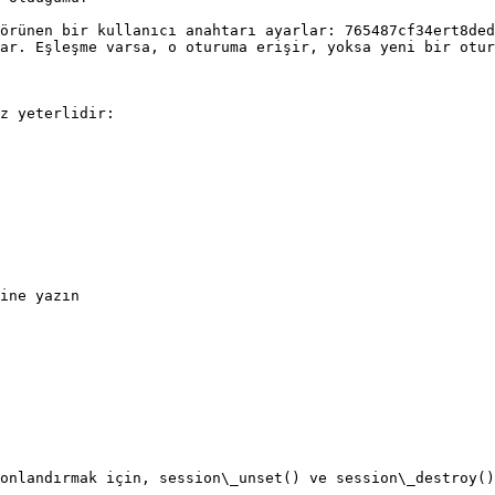
örünen bir kullanıcı anahtarı ayarlar: 765487cf34ert8ded
ar. Eşleşme varsa, o oturuma erişir, yoksa yeni bir otur
z yeterlidir:

ine yazın

onlandırmak için, session\_unset() ve session\_destroy()