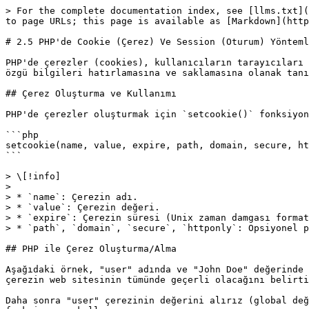
> For the complete documentation index, see [llms.txt](
to page URLs; this page is available as [Markdown](http
# 2.5 PHP'de Cookie (Çerez) Ve Session (Oturum) Yönteml
PHP'de çerezler (cookies), kullanıcıların tarayıcıları 
özgü bilgileri hatırlamasına ve saklamasına olanak tanı
## Çerez Oluşturma ve Kullanımı

PHP'de çerezler oluşturmak için `setcookie()` fonksiyon
```php

setcookie(name, value, expire, path, domain, secure, ht
```

> \[!info]

>

> * `name`: Çerezin adı.

> * `value`: Çerezin değeri.

> * `expire`: Çerezin süresi (Unix zaman damgası format
> * `path`, `domain`, `secure`, `httponly`: Opsiyonel p
## PHP ile Çerez Oluşturma/Alma

Aşağıdaki örnek, "user" adında ve "John Doe" değerinde 
çerezin web sitesinin tümünde geçerli olacağını belirti
Daha sonra "user" çerezinin değerini alırız (global değ