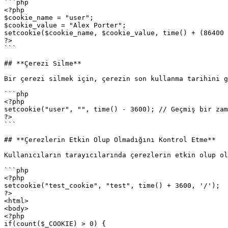
```php

<?php

$cookie_name = "user";

$cookie_value = "Alex Porter";

setcookie($cookie_name, $cookie_value, time() + (86400 
?>

```

## **Çerezi Silme**

Bir çerezi silmek için, çerezin son kullanma tarihini g
```php

<?php

setcookie("user", "", time() - 3600); // Geçmiş bir zam
?>

```

## **Çerezlerin Etkin Olup Olmadığını Kontrol Etme**

Kullanıcıların tarayıcılarında çerezlerin etkin olup ol
```php

<?php

setcookie("test_cookie", "test", time() + 3600, '/');

?>

<html>

<body>

<?php

if(count($_COOKIE) > 0) {
