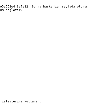
e5a562e4f3a7e12. Sonra başka bir sayfada oturum 
um başlatır.

 işlevlerini kullanın:
