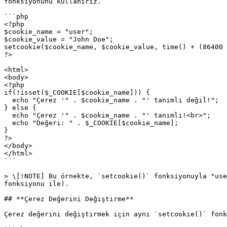
fonksiyonunu kullanırız.

```php

<?php

$cookie_name = "user";

$cookie_value = "John Doe";

setcookie($cookie_name, $cookie_value, time() + (86400 
?>

<html>

<body>

<?php

if(!isset($_COOKIE[$cookie_name])) {

  echo "Çerez '" . $cookie_name . "' tanımlı değil!";

} else {

  echo "Çerez '" . $cookie_name . "' tanımlı!<br>";

  echo "Değeri: " . $_COOKIE[$cookie_name];

}

?>

</body>

</html>

```

> \[!NOTE] Bu örnekte, `setcookie()` fonksiyonuyla "use
fonksiyonu ile).

## **Çerez Değerini Değiştirme**

Çerez değerini değiştirmek için aynı `setcookie()` fonk