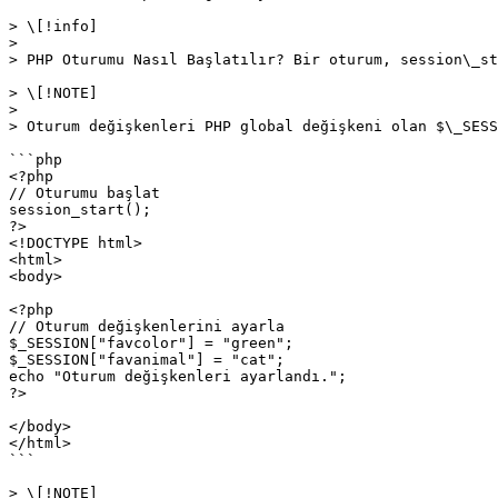
> \[!info]

>

> PHP Oturumu Nasıl Başlatılır? Bir oturum, session\_st
> \[!NOTE]

>

> Oturum değişkenleri PHP global değişkeni olan $\_SESS
```php

<?php

// Oturumu başlat

session_start();

?>

<!DOCTYPE html>

<html>

<body>

<?php

// Oturum değişkenlerini ayarla

$_SESSION["favcolor"] = "green";

$_SESSION["favanimal"] = "cat";

echo "Oturum değişkenleri ayarlandı.";

?>

</body>

</html>

```

> \[!NOTE]
