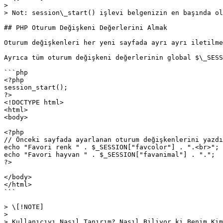
>

> Not: session\_start() işlevi belgenizin en başında ol
## PHP Oturum Değişkeni Değerlerini Almak

Oturum değişkenleri her yeni sayfada ayrı ayrı iletilme
Ayrıca tüm oturum değişkeni değerlerinin global $\_SESS
```php

<?php

session_start();

?>

<!DOCTYPE html>

<html>

<body>

<?php

// Önceki sayfada ayarlanan oturum değişkenlerini yazdı
echo "Favori renk " . $_SESSION["favcolor"] . ".<br>";

echo "Favori hayvan " . $_SESSION["favanimal"] . ".";

?>

</body>

</html>

```

> \[!NOTE]

>

> Kullanıcıyı Nasıl Tanırım? Nasıl Biliyor ki Benim Kim