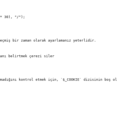
* 30), "/");

eçmiş bir zaman olarak ayarlamanız yeterlidir.

anı belirtmek çerezi siler

madığını kontrol etmek için, `$_COOKIE` dizisinin boş ol