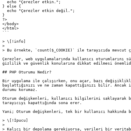
  echo "Çerezler etkin.";

} else {

  echo "Çerezler etkin değil.";

}

?>

</body>

</html>

```

> \[!info]

>

> Bu örnekte, `count($_COOKIE)` ile tarayıcıda mevcut ç
Çerezler, web uygulamalarında kullanıcı oturumlarını sü
gizlilik ve güvenlik konularına dikkat edilmesi önemlid
## PHP Oturumu Nedir?

Bir uygulama ile çalışırken, onu açar, bazı değişiklikl
başlattığınızı ve ne zaman kapattığınızı bilir. Ancak i
durumu korumaz.

Oturum değişkenleri, kullanıcı bilgilerini saklayarak b
tarayıcıyı kapattığında sona erer.

Yani; Oturum değişkenleri, tek bir kullanıcı hakkında b
> \[!İpucu]

>

> Kalıcı bir depolama gerekiyorsa, verileri bir veritab