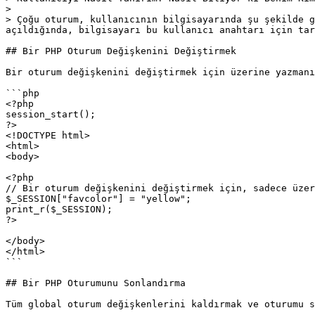
>

> Çoğu oturum, kullanıcının bilgisayarında şu şekilde g
açıldığında, bilgisayarı bu kullanıcı anahtarı için tar
## Bir PHP Oturum Değişkenini Değiştirmek

Bir oturum değişkenini değiştirmek için üzerine yazmanı
```php

<?php

session_start();

?>

<!DOCTYPE html>

<html>

<body>

<?php

// Bir oturum değişkenini değiştirmek için, sadece üzer
$_SESSION["favcolor"] = "yellow";

print_r($_SESSION);

?>

</body>

</html>

```

## Bir PHP Oturumunu Sonlandırma

Tüm global oturum değişkenlerini kaldırmak ve oturumu s