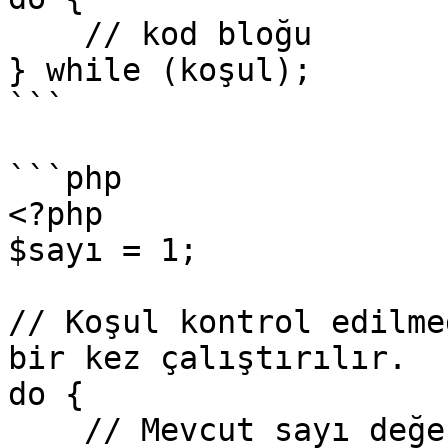
    // kod bloğu

} while (koşul);

```

```php

<?php

$sayı = 1;

// Koşul kontrol edilme
bir kez çalıştırılır.

do {

    // Mevcut sayı değerini ekrana yazdırır.
