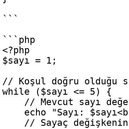
```

```php

<?php

$sayı = 1;

// Koşul doğru olduğu s
while ($sayı <= 5) {

    // Mevcut sayı değerini ekrana yazdırır.

    echo "Sayı: $sayı<br>";

    // Sayaç değişkenini bir artırır.
