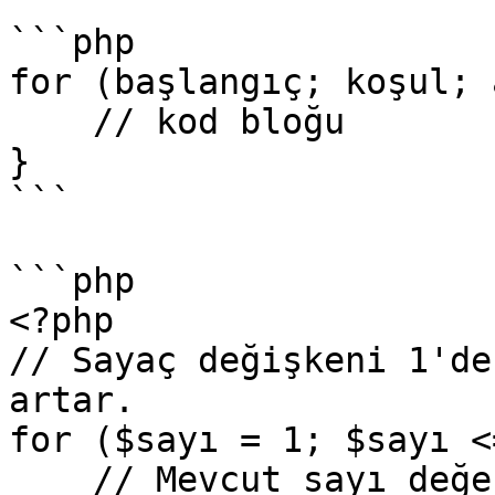
```php

for (başlangıç; koşul; 
    // kod bloğu

}

```

```php

<?php

// Sayaç değişkeni 1'de
artar.

for ($sayı = 1; $sayı <
    // Mevcut sayı değerini ekrana yazdırır.
