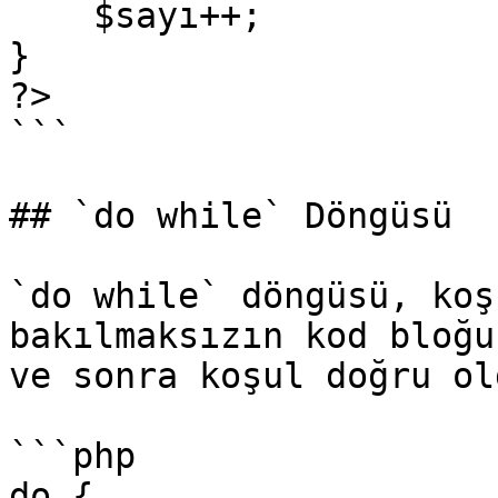
    $sayı++;

}

?>

```

## `do while` Döngüsü

`do while` döngüsü, koş
bakılmaksızın kod bloğu
ve sonra koşul doğru ol
```php

do {
