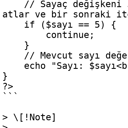
    // Sayaç değişkeni 5 olduğunda bu iterasyonu 
atlar ve bir sonraki it
    if ($sayı == 5) {

        continue;

    }

    // Mevcut sayı değerini ekrana yazdırır.

    echo "Sayı: $sayı<br>";

}

?>

```

> \[!Note]

>
