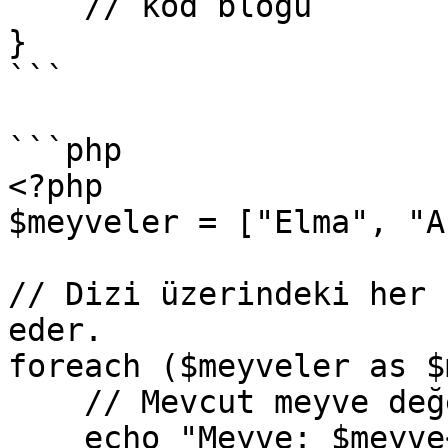
    // kod bloğu

}

```

```php

<?php

$meyveler = ["Elma", "A
// Dizi üzerindeki her 
eder.

foreach ($meyveler as $
    // Mevcut meyve değerini ekrana yazdırır.

    echo "Meyve: $meyve<br>";
