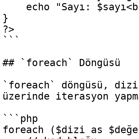
    echo "Sayı: $sayı<br>";

}

?>

```

## `foreach` Döngüsü

`foreach` döngüsü, dizi
üzerinde iterasyon yapm
```php

foreach ($dizi as $değer