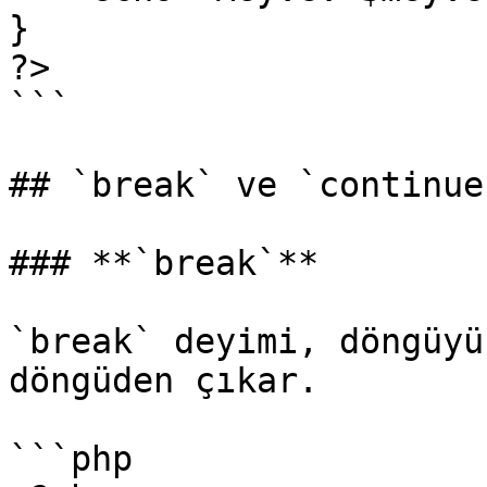
}

?>

```

## `break` ve `continue
### **`break`**

`break` deyimi, döngüyü
döngüden çıkar.

```php
