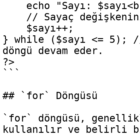
    echo "Sayı: $sayı<br>";

    // Sayaç değişkenini bir artırır.

    $sayı++;

} while ($sayı <= 5); /
döngü devam eder.

?>

```

## `for` Döngüsü

`for` döngüsü, genellik
kullanılır ve belirli b