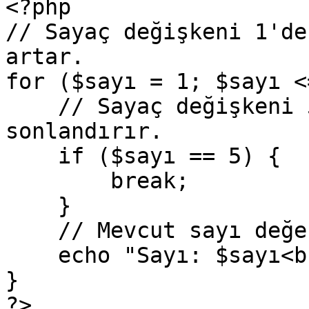
<?php

// Sayaç değişkeni 1'de
artar.

for ($sayı = 1; $sayı <
    // Sayaç değişkeni 5 olduğunda döngüyü 
sonlandırır.

    if ($sayı == 5) {

        break;

    }

    // Mevcut sayı değerini ekrana yazdırır.

    echo "Sayı: $sayı<br>";

}

?>
