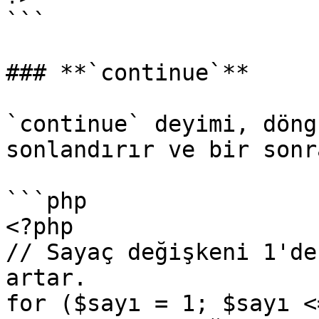
```

### **`continue`**

`continue` deyimi, döng
sonlandırır ve bir sonr
```php

<?php

// Sayaç değişkeni 1'de
artar.

for ($sayı = 1; $sayı <