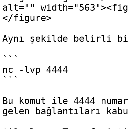
alt="" width="563"><fig
</figure>

Aynı şekilde belirli bi
```

nc -lvp 4444

```

Bu komut ile 4444 numar
gelen bağlantıları kabu