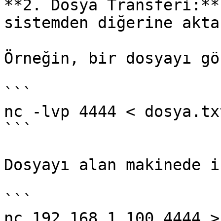
**2. Dosya Transferi:**
sistemden diğerine akta
Örneğin, bir dosyayı gö
```

nc -lvp 4444 < dosya.txt
```

Dosyayı alan makinede is
```

nc 192.168.1.100 4444 >