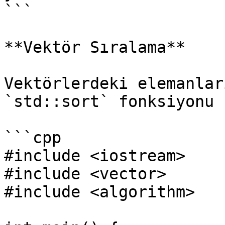
```

**Vektör Sıralama**

Vektörlerdeki elemanlar
`std::sort` fonksiyonu 
```cpp

#include <iostream>

#include <vector>

#include <algorithm>
