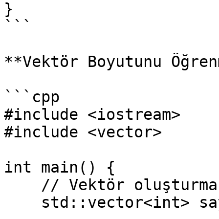
}

```

**Vektör Boyutunu Öğren
```cpp

#include <iostream>

#include <vector>

int main() {

    // Vektör oluşturma

    std::vector<int> sayilar = {1, 2, 3, 4, 5};
