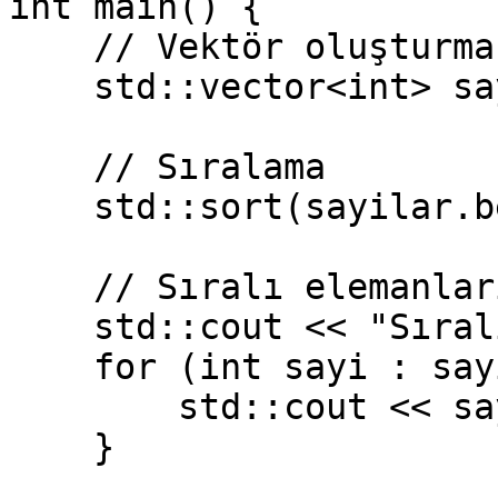
int main() {

    // Vektör oluşturma

    std::vector<int> sayilar = {4, 2, 5, 1, 3};

    // Sıralama

    std::sort(sayilar.begin(), sayilar.end());

    // Sıralı elemanları yazdırma

    std::cout << "Sıralı Vektör: ";

    for (int sayi : sayilar) {

        std::cout << sayi << " ";

    }
