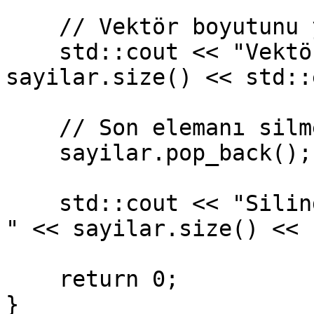
    // Vektör boyutunu yazdırma

    std::cout << "Vektör boyutu: " << 
sayilar.size() << std::
    // Son elemanı silme

    sayilar.pop_back();

    std::cout << "Silindikten sonra vektör boyutu: 
" << sayilar.size() << 
    return 0;

}
