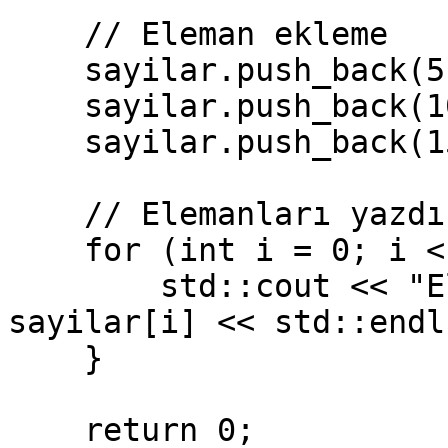
    // Eleman ekleme

    sayilar.push_back(5);

    sayilar.push_back(10);

    sayilar.push_back(15);

    // Elemanları yazdırma

    for (int i = 0; i < sayilar.size(); i++) {

        std::cout << "Eleman " << i << ": " << 
sayilar[i] << std::endl;
    }

    return 0;
