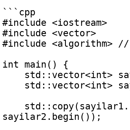
```cpp

#include <iostream>

#include <vector>

#include <algorithm> //
int main() {

    std::vector<int> sayilar1 = {1, 2, 3, 4, 5};

    std::vector<int> sayilar2(sayilar1.size());

    std::copy(sayilar1.begin(), sayilar1.end(), 
sayilar2.begin());
