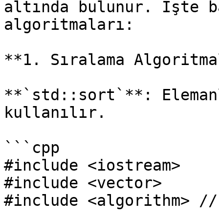
altında bulunur. İşte b
algoritmaları:

**1. Sıralama Algoritma
**`std::sort`**: Eleman
kullanılır.

```cpp

#include <iostream>

#include <vector>

#include <algorithm> //