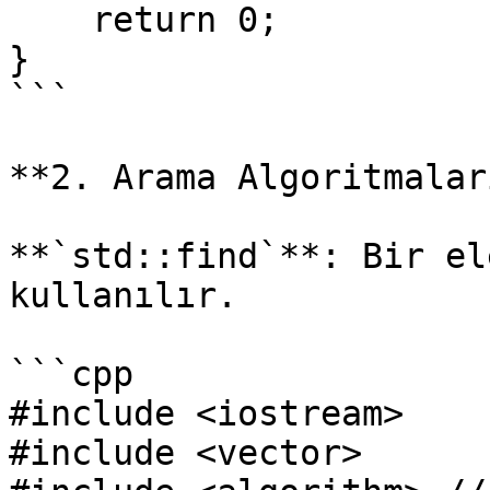
    return 0;

}

```

**2. Arama Algoritmaları
**`std::find`**: Bir el
kullanılır.

```cpp

#include <iostream>

#include <vector>
