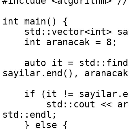
#include <algorithm> //
int main() {

    std::vector<int> sayilar = {5, 2, 8, 1, 3};

    int aranacak = 8;

    auto it = std::find(sayilar.begin(), 
sayilar.end(), aranacak)
    if (it != sayilar.end()) {

        std::cout << aranacak << " bulundu!" << 
std::endl;

    } else {
