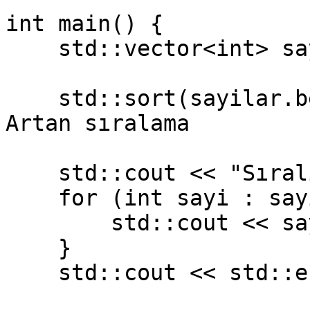
int main() {

    std::vector<int> sayilar = {5, 2, 8, 1, 3};

    std::sort(sayilar.begin(), sayilar.end()); // 
Artan sıralama

    std::cout << "Sıralı sayılar: ";

    for (int sayi : sayilar) {

        std::cout << sayi << " ";

    }

    std::cout << std::endl;
