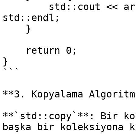
        std::cout << aranacak << " bulunamadı!" << 
std::endl;

    }

    return 0;

}

```

**3. Kopyalama Algoritm
**`std::copy`**: Bir ko
başka bir koleksiyona k