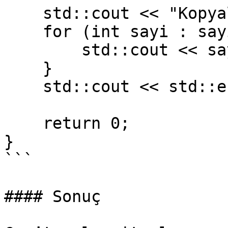
    std::cout << "Kopyalanan sayılar: ";

    for (int sayi : sayilar2) {

        std::cout << sayi << " ";

    }

    std::cout << std::endl;

    return 0;

}

```

#### Sonuç
