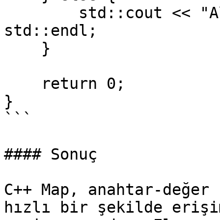
        std::cout << "Alice bulunamadı." << 
std::endl;

    }

    return 0;

}

```

#### Sonuç

C++ Map, anahtar-değer 
hızlı bir şekilde erişi