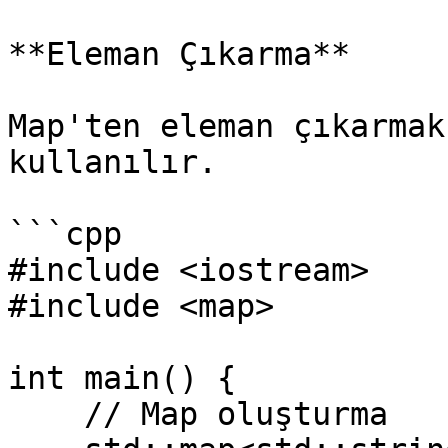
**Eleman Çıkarma**

Map'ten eleman çıkarmak
kullanılır.

```cpp

#include <iostream>

#include <map>

int main() {

    // Map oluşturma
