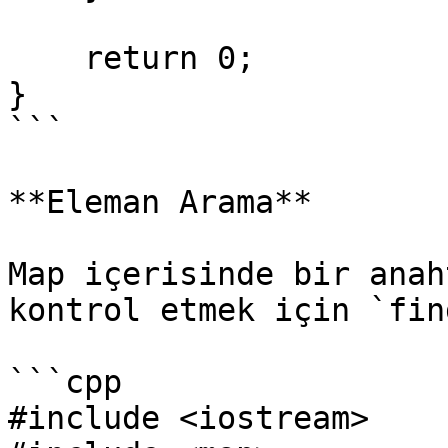
    return 0;

}

```

**Eleman Arama**

Map içerisinde bir anah
kontrol etmek için `fin
```cpp

#include <iostream>
