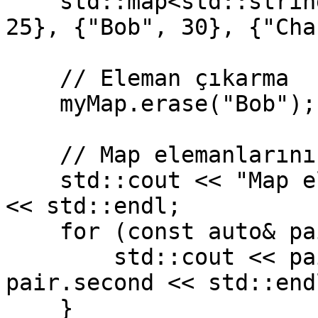
    std::map<std::string, int> myMap = {{"Alice", 
25}, {"Bob", 30}, {"Cha
    // Eleman çıkarma

    myMap.erase("Bob"); // "Bob" anahtarını çıkar

    // Map elemanlarını yazdırma

    std::cout << "Map elemanları (Bob çıkarıldı):" 
<< std::endl;

    for (const auto& pair : myMap) {

        std::cout << pair.first << ": " << 
pair.second << std::endl
    }
