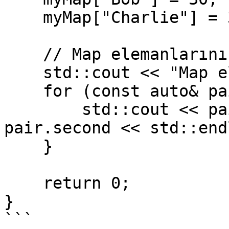
    myMap["Charlie"] = 35;

    // Map elemanlarını yazdırma

    std::cout << "Map elemanları:" << std::endl;

    for (const auto& pair : myMap) {

        std::cout << pair.first << ": " << 
pair.second << std::end
    }

    return 0;

}

```
