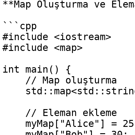
**Map Oluşturma ve Elem
```cpp

#include <iostream>

#include <map>

int main() {

    // Map oluşturma

    std::map<std::string, int> myMap;

    // Eleman ekleme

    myMap["Alice"] = 25;

    myMap["Bob"] = 30;
