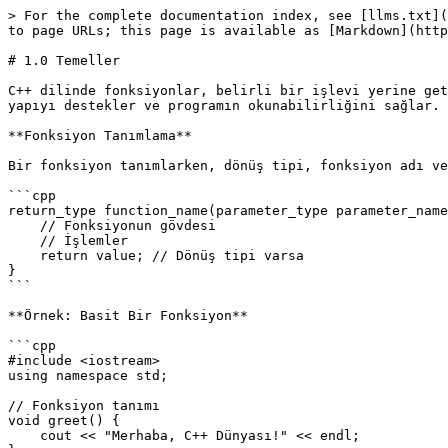
> For the complete documentation index, see [llms.txt](
to page URLs; this page is available as [Markdown](http
# 1.0 Temeller

C++ dilinde fonksiyonlar, belirli bir işlevi yerine get
yapıyı destekler ve programın okunabilirliğini sağlar.

**Fonksiyon Tanımlama**

Bir fonksiyon tanımlarken, dönüş tipi, fonksiyon adı ve
```cpp

return_type function_name(parameter_type parameter_name
    // Fonksiyonun gövdesi

    // İşlemler

    return value; // Dönüş tipi varsa

}

```

**Örnek: Basit Bir Fonksiyon**

```cpp

#include <iostream>

using namespace std;

// Fonksiyon tanımı

void greet() {

    cout << "Merhaba, C++ Dünyası!" << endl;
