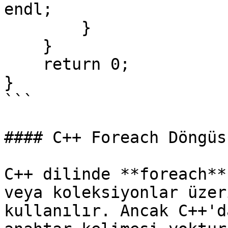
endl;

        }

    }

    return 0;

}

```

#### C++ Foreach Döngüsü
C++ dilinde **foreach**
veya koleksiyonlar üzer
kullanılır. Ancak C++'d