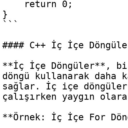
    return 0;

}

```

#### C++ İç İçe Döngüle
**İç İçe Döngüler**, bi
döngü kullanarak daha k
sağlar. İç içe döngüler
çalışırken yaygın olara
**Örnek: İç İçe For Dön