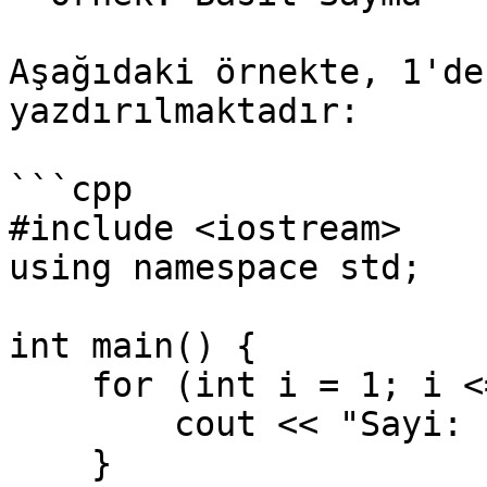
Aşağıdaki örnekte, 1'de
yazdırılmaktadır:

```cpp

#include <iostream>

using namespace std;

int main() {

    for (int i = 1; i <= 5; i++) {

        cout << "Sayi: " << i << endl;

    }
