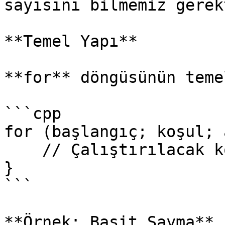
sayısını bilmemiz gerek
**Temel Yapı**

**for** döngüsünün teme
```cpp

for (başlangıç; koşul; 
    // Çalıştırılacak kod bloğu

}

```

**Örnek: Basit Sayma**
