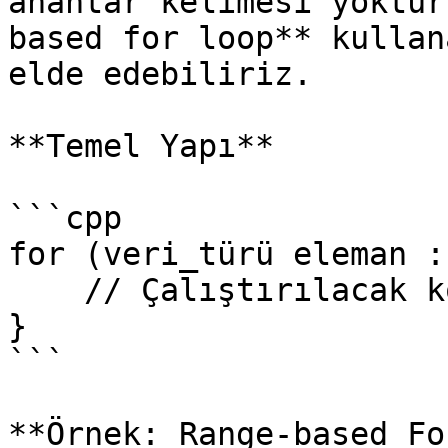
anahtar kelimesi yoktur
based for loop** kullan
elde edebiliriz.

**Temel Yapı**

```cpp

for (veri_türü eleman :
    // Çalıştırılacak kod bloğu

}

```

**Örnek: Range-based Fo