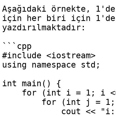
Aşağıdaki örnekte, 1'de
için her biri için 1'de
yazdırılmaktadır:

```cpp

#include <iostream>

using namespace std;

int main() {

    for (int i = 1; i <= 3; i++) {

        for (int j = 1; j <= 2; j++) {

            cout << "i: " << i << ", j: " << j << 