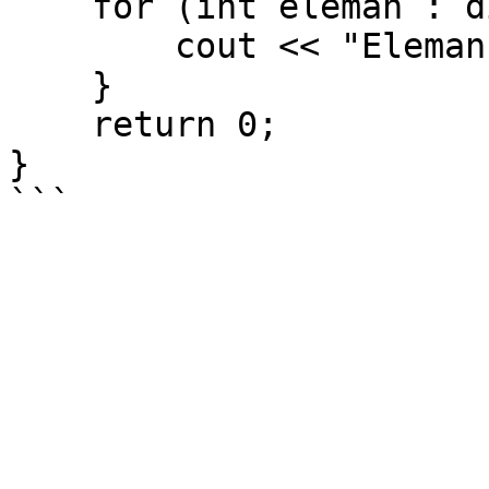
    for (int eleman : dizi) {

        cout << "Eleman: " << eleman << endl;

    }

    return 0;

}
