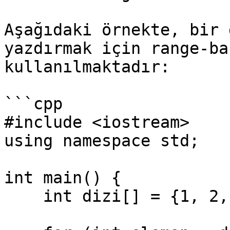
Aşağıdaki örnekte, bir 
yazdırmak için range-ba
kullanılmaktadır:

```cpp

#include <iostream>

using namespace std;

int main() {

    int dizi[] = {1, 2, 3, 4, 5};
