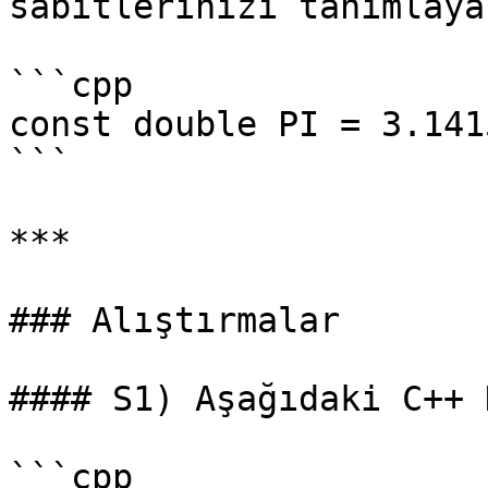
sabitlerinizi tanımlaya
```cpp

const double PI = 3.141
```

***

### Alıştırmalar

#### S1) Aşağıdaki C++ 
```cpp
