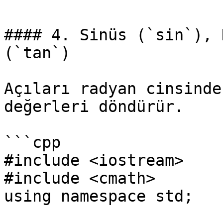
#### 4. Sinüs (`sin`), 
(`tan`)

Açıları radyan cinsinde
değerleri döndürür.

```cpp

#include <iostream>

#include <cmath>

using namespace std;
