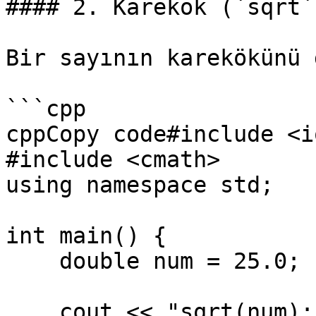
#### 2. Karekök (`sqrt`)
Bir sayının karekökünü 
```cpp

cppCopy code#include <i
#include <cmath>

using namespace std;

int main() {

    double num = 25.0;

    cout << "sqrt(num): " << sqrt(num) << endl; // 