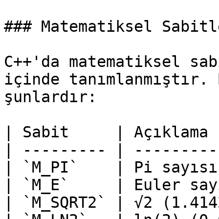
### Matematiksel Sabitle
C++'da matematiksel sab
içinde tanımlanmıştır. 
şunlardır:

| Sabit     | Açıklama 
| --------- | ---------
| `M_PI`    | Pi sayısı
| `M_E`     | Euler say
| `M_SQRT2` | √2 (1.414