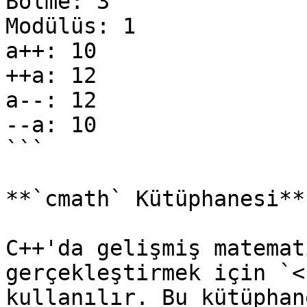
Bölme: 3

Modülüs: 1

a++: 10

++a: 12

a--: 12

--a: 10

```

**`cmath` Kütüphanesi**

C++'da gelişmiş matemat
gerçekleştirmek için `<
kullanılır. Bu kütüphan