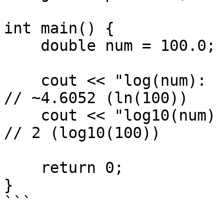
int main() {

    double num = 100.0;

    cout << "log(num): " << log(num) << endl;       
// ~4.6052 (ln(100))

    cout << "log10(num): " << log10(num) << endl;   
// 2 (log10(100))

    return 0;

}

```
