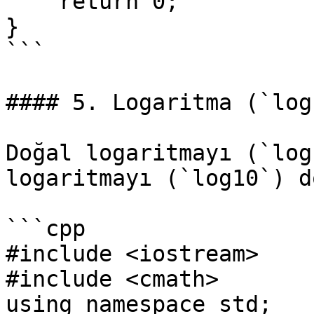
    return 0;

}

```

#### 5. Logaritma (`log
Doğal logaritmayı (`log
logaritmayı (`log10`) d
```cpp

#include <iostream>

#include <cmath>

using namespace std;
