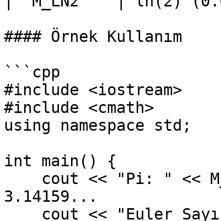
| `M_LN2`   | ln(2) (0.
#### Örnek Kullanım

```cpp

#include <iostream>

#include <cmath>

using namespace std;

int main() {

    cout << "Pi: " << M_PI << endl;         // 
3.14159...

    cout << "Euler Sayısı: " << M_E << endl; // 