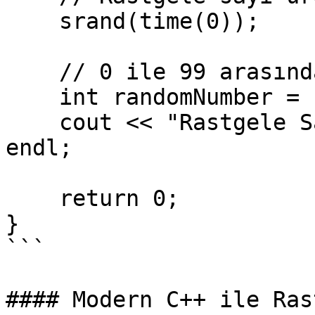
    srand(time(0));

    // 0 ile 99 arasında rastgele bir sayı üretme

    int randomNumber = rand() % 100;

    cout << "Rastgele Sayı: " << randomNumber << 
endl;

    return 0;

}

```

#### Modern C++ ile Ras