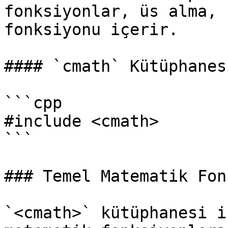
fonksiyonlar, üs alma, 
fonksiyonu içerir.

#### `cmath` Kütüphanes
```cpp

#include <cmath>

```

### Temel Matematik Fon
`<cmath>` kütüphanesi i