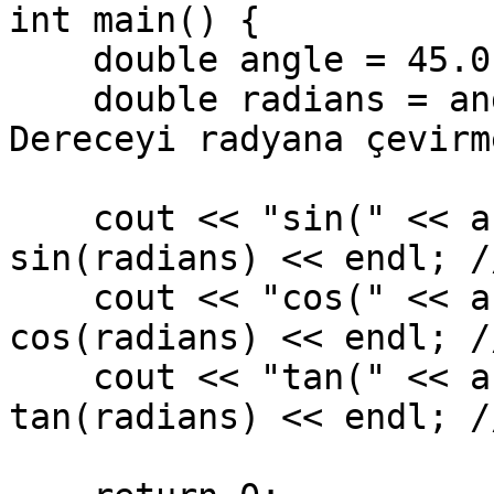
int main() {

    double angle = 45.0;

    double radians = angle * (M_PI / 180.0); // 
Dereceyi radyana çevirme
    cout << "sin(" << angle << "°): " << 
sin(radians) << endl; /
    cout << "cos(" << angle << "°): " << 
cos(radians) << endl; /
    cout << "tan(" << angle << "°): " << 
tan(radians) << endl; //