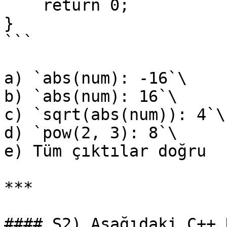
    return 0;

}

```

a) `abs(num): -16`\

b) `abs(num): 16`\

c) `sqrt(abs(num)): 4`\

d) `pow(2, 3): 8`\

e) Tüm çıktılar doğru

***

#### S2) Aşağıdaki C++ 