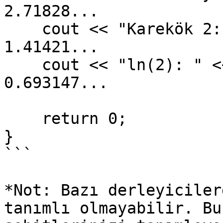
2.71828...

    cout << "Karekök 2: " << M_SQRT2 << endl; // 
1.41421...

    cout << "ln(2): " << M_LN2 << endl;       // 
0.693147...

    return 0;

}

```

*Not: Bazı derleyiciler
tanımlı olmayabilir. Bu