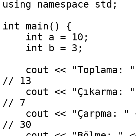
using namespace std;

int main() {

    int a = 10;

    int b = 3;

    cout << "Toplama: " << (a + b) << endl;       
// 13

    cout << "Çıkarma: " << (a - b) << endl;      
// 7

    cout << "Çarpma: " << (a * b) << endl;        
// 30

    cout << "Bölme: " << (a / b) << endl;         