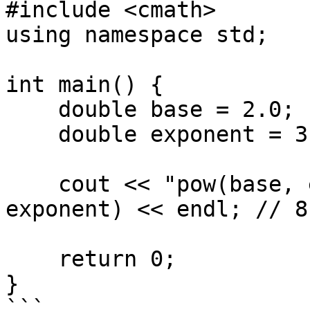
#include <cmath>

using namespace std;

int main() {

    double base = 2.0;

    double exponent = 3.0;

    cout << "pow(base, exponent): " << pow(base, 
exponent) << endl; // 8

    return 0;

}

```
