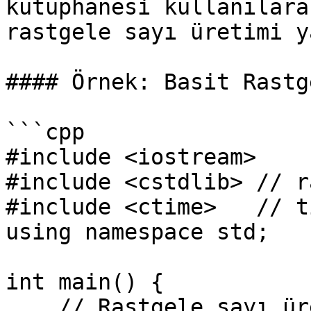
kütüphanesi kullanılara
rastgele sayı üretimi y
#### Örnek: Basit Rastg
```cpp

#include <iostream>

#include <cstdlib> // r
#include <ctime>   // t
using namespace std;

int main() {

    // Rastgele sayı üreteciyi başlatma
