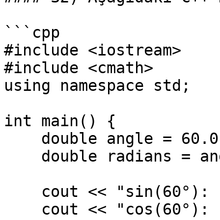
```cpp

#include <iostream>

#include <cmath>

using namespace std;

int main() {

    double angle = 60.0;

    double radians = angle * (M_PI / 180.0);

    cout << "sin(60°): " << sin(radians) << endl;

    cout << "cos(60°): " << cos(radians) << endl;
