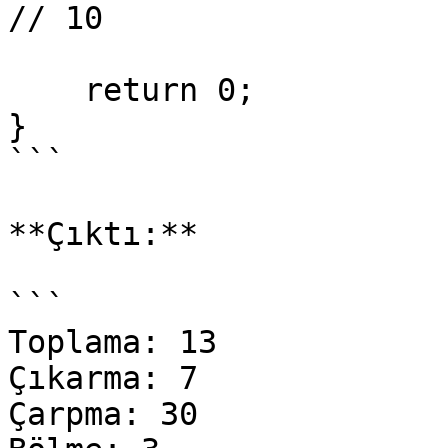
// 10

    return 0;

}

```

**Çıktı:**

```

Toplama: 13

Çıkarma: 7

Çarpma: 30
