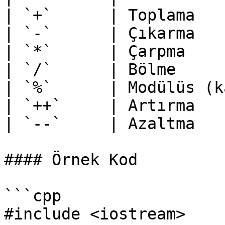
| `+`      | Toplama   
| `-`      | Çıkarma   
| `*`      | Çarpma    
| `/`      | Bölme     
| `%`      | Modülüs (k
| `++`     | Artırma   
| `--`     | Azaltma   
#### Örnek Kod

```cpp

#include <iostream>
