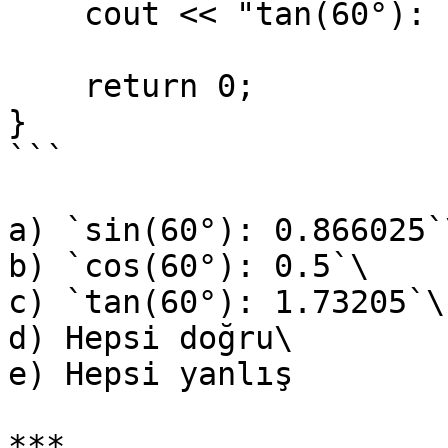
    cout << "tan(60°): " << tan(radians) << endl;

    return 0;

}

```

a) `sin(60°): 0.866025`\
b) `cos(60°): 0.5`\

c) `tan(60°): 1.73205`\

d) Hepsi doğru\

e) Hepsi yanlış

***
