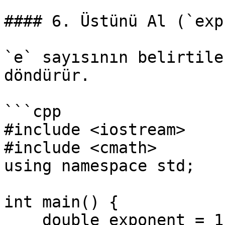
#### 6. Üstünü Al (`exp`
`e` sayısının belirtile
döndürür.

```cpp

#include <iostream>

#include <cmath>

using namespace std;

int main() {

    double exponent = 1.0;
