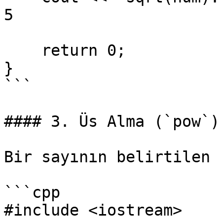
5

    return 0;

}

```

#### 3. Üs Alma (`pow`)

Bir sayının belirtilen 
```cpp

#include <iostream>
