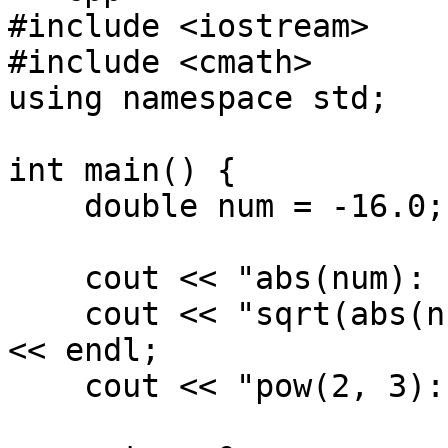
#include <iostream>

#include <cmath>

using namespace std;

int main() {

    double num = -16.0;

    cout << "abs(num): " << abs(num) << endl;

    cout << "sqrt(abs(num)): " << sqrt(abs(num)) 
<< endl;

    cout << "pow(2, 3): " << pow(2, 3) << endl;
