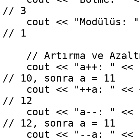
// 3

    cout << "Modülüs: " << (a % b) << endl;      
// 1

    // Artırma ve Azaltma

    cout << "a++: " << a++ << endl;               
// 10, sonra a = 11

    cout << "++a: " << ++a << endl;               
// 12

    cout << "a--: " << a-- << endl;               
// 12, sonra a = 11

    cout << "--a: " << --a << endl;               