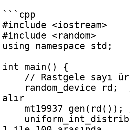
```cpp

#include <iostream>

#include <random>

using namespace std;

int main() {

    // Rastgele sayı üreteci oluşturma

    random_device rd;  // Cihazdan rastgele bitler 
alır

    mt19937 gen(rd()); // Mersenne Twister motoru

    uniform_int_distribution<> distrib(1, 100); // 
1 ile 100 arasında
