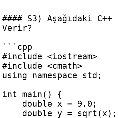
#### S3) Aşağıdaki C++ 
Verir?

```cpp

#include <iostream>

#include <cmath>

using namespace std;

int main() {

    double x = 9.0;

    double y = sqrt(x);
