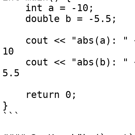
    int a = -10;

    double b = -5.5;

    cout << "abs(a): " << abs(a) << endl;       // 
10

    cout << "abs(b): " << abs(b) << endl;       // 
5.5

    return 0;

}

```
