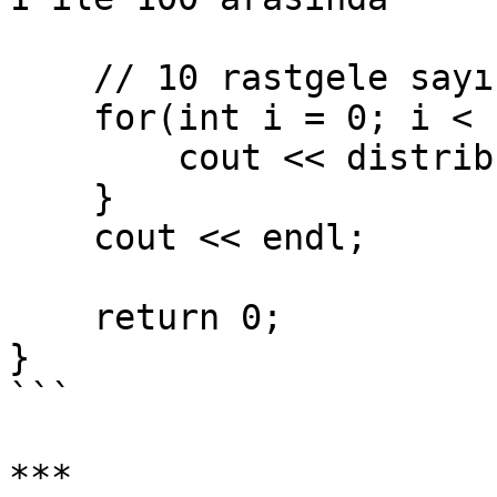
    // 10 rastgele sayı üretme

    for(int i = 0; i < 10; ++i) {

        cout << distrib(gen) << " ";

    }

    cout << endl;

    return 0;

}

```

***
