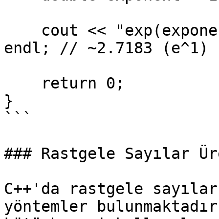
    cout << "exp(exponent): " << exp(exponent) << 
endl; // ~2.7183 (e^1)

    return 0;

}

```

### Rastgele Sayılar Üre
C++'da rastgele sayılar
yöntemler bulunmaktadır