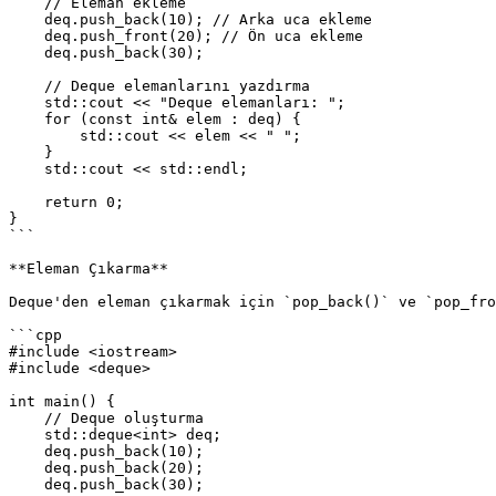
    // Eleman ekleme

    deq.push_back(10); // Arka uca ekleme

    deq.push_front(20); // Ön uca ekleme

    deq.push_back(30);

    // Deque elemanlarını yazdırma

    std::cout << "Deque elemanları: ";

    for (const int& elem : deq) {

        std::cout << elem << " ";

    }

    std::cout << std::endl;

    return 0;

}

```

**Eleman Çıkarma**

Deque'den eleman çıkarmak için `pop_back()` ve `pop_fro
```cpp

#include <iostream>

#include <deque>

int main() {

    // Deque oluşturma

    std::deque<int> deq;

    deq.push_back(10);

    deq.push_back(20);

    deq.push_back(30);
