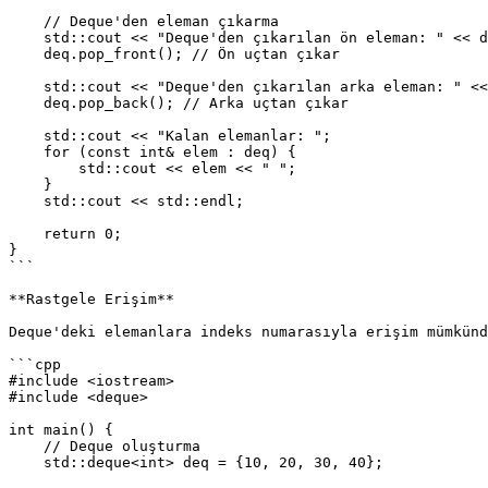
    // Deque'den eleman çıkarma

    std::cout << "Deque'den çıkarılan ön eleman: " << deq.front() << std::endl;

    deq.pop_front(); // Ön uçtan çıkar

    std::cout << "Deque'den çıkarılan arka eleman: " << deq.back() << std::endl;

    deq.pop_back(); // Arka uçtan çıkar

    std::cout << "Kalan elemanlar: ";

    for (const int& elem : deq) {

        std::cout << elem << " ";

    }

    std::cout << std::endl;

    return 0;

}

```

**Rastgele Erişim**

Deque'deki elemanlara indeks numarasıyla erişim mümkünd
```cpp

#include <iostream>

#include <deque>

int main() {

    // Deque oluşturma

    std::deque<int> deq = {10, 20, 30, 40};
