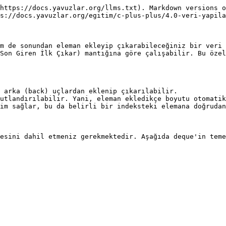
https://docs.yavuzlar.org/llms.txt). Markdown versions o
s://docs.yavuzlar.org/egitim/c-plus-plus/4.0-veri-yapila
m de sonundan eleman ekleyip çıkarabileceğiniz bir veri 
Son Giren İlk Çıkar) mantığına göre çalışabilir. Bu özel
 arka (back) uçlardan eklenip çıkarılabilir.

utlandırılabilir. Yani, eleman ekledikçe boyutu otomatik
im sağlar, bu da belirli bir indeksteki elemana doğrudan
esini dahil etmeniz gerekmektedir. Aşağıda deque'in teme