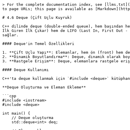
> For the complete documentation index, see [llms.txt](
to page URLs; this page is available as [Markdown](http
# 4.6 Deque (Çift Uçlu Kuyruk)

C++ dilinde deque (double-ended queue), hem başından he
İlk Giren İlk Çıkar) hem de LIFO (Last In, First Out - 
sağlar.

#### Deque'in Temel Özellikleri

1. **Çift Uçlu Yapı**: Elemanlar, hem ön (front) hem de
2. **Dinamik Boyutlandırma**: Deque, dinamik olarak boy
3. **Rastgele Erişim**: Deque, elemanlara rastgele eriş
#### Deque Kullanımı

C++'ta deque kullanmak için `#include <deque>` kütüphan
**Deque Oluşturma ve Eleman Ekleme**

```cpp

#include <iostream>

#include <deque>

int main() {

    // Deque oluşturma

    std::deque<int> deq;
