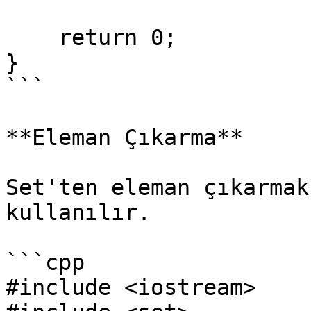
    return 0;

}

```

**Eleman Çıkarma**

Set'ten eleman çıkarmak
kullanılır.

```cpp

#include <iostream>
