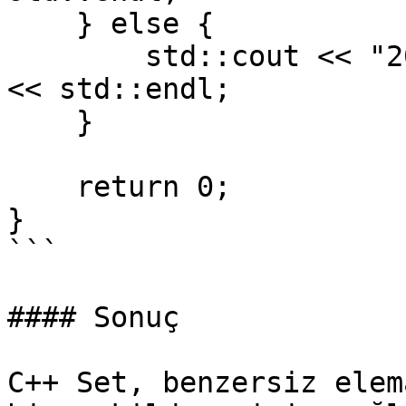
    } else {

        std::cout << "20 set içinde mevcut değil." 
<< std::endl;

    }

    return 0;

}

```

#### Sonuç

C++ Set, benzersiz elem