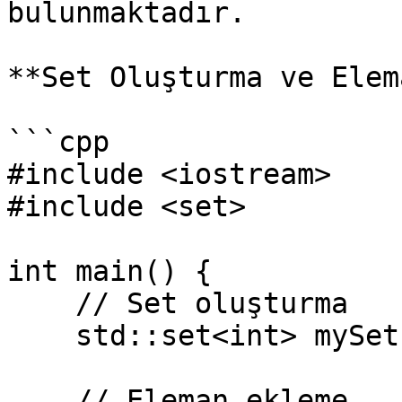
bulunmaktadır.

**Set Oluşturma ve Elem
```cpp

#include <iostream>

#include <set>

int main() {

    // Set oluşturma

    std::set<int> mySet;

    // Eleman ekleme
