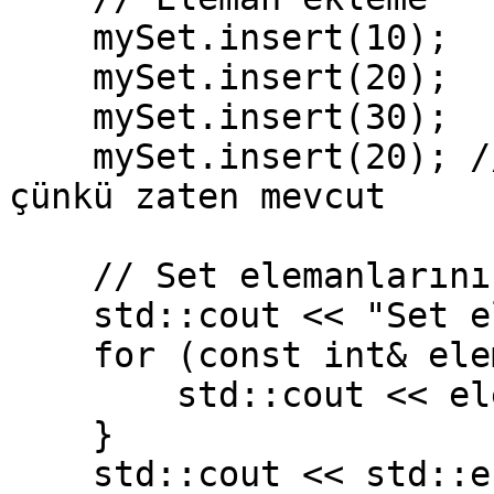
    mySet.insert(10);

    mySet.insert(20);

    mySet.insert(30);

    mySet.insert(20); // Bu eleman eklenmeyecek, 
çünkü zaten mevcut

    // Set elemanlarını yazdırma

    std::cout << "Set elemanları: ";

    for (const int& elem : mySet) {

        std::cout << elem << " ";

    }

    std::cout << std::endl;
