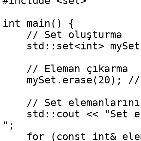
#include <set>

int main() {

    // Set oluşturma

    std::set<int> mySet = {10, 20, 30, 40};

    // Eleman çıkarma

    mySet.erase(20); // 20 elemanını çıkar

    // Set elemanlarını yazdırma

    std::cout << "Set elemanları (20 çıkarıldı): 
";

    for (const int& elem : mySet) {
