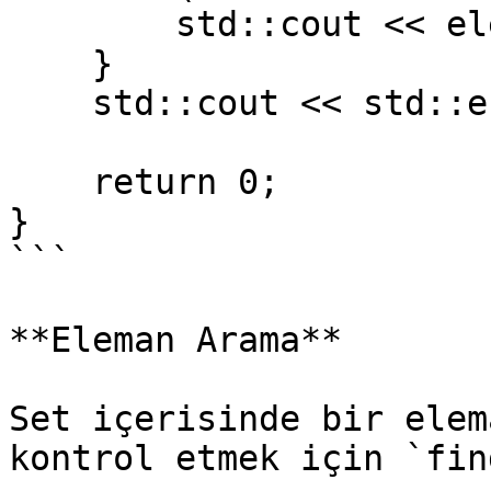
        std::cout << elem << " ";

    }

    std::cout << std::endl;

    return 0;

}

```

**Eleman Arama**

Set içerisinde bir elem
kontrol etmek için `fin