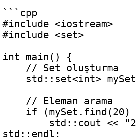
```cpp

#include <iostream>

#include <set>

int main() {

    // Set oluşturma

    std::set<int> mySet = {10, 20, 30, 40};

    // Eleman arama

    if (mySet.find(20) != mySet.end()) {

        std::cout << "20 set içinde mevcut." << 
std::endl;
