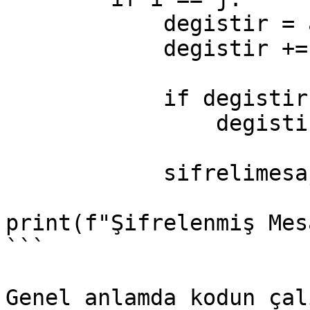
            degistir = alfabe.index(j)

            degistir += key

            if degistir >= boyut:

                degistir -= boyut

            sifrelimesaj += alfabe[degistir]

print(f"Şifrelenmiş Mes
```

Genel anlamda kodun çal