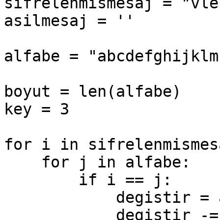
sifrelenmismesaj = "vle
asilmesaj = ''

alfabe = "abcdefghijklm
boyut = len(alfabe)

key = 3

for i in sifrelenmismesa
    for j in alfabe:

        if i == j:

            degistir = alfabe.index(j)

            degistir -= key
