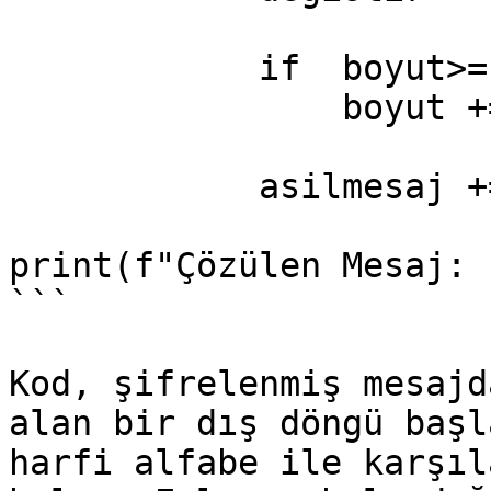
            if  boyut>= degistir:

                boyut +=  degistir

            asilmesaj += alfabe[degistir]

print(f"Çözülen Mesaj: 
```

Kod, şifrelenmiş mesajd
alan bir dış döngü başl
harfi alfabe ile karşıl