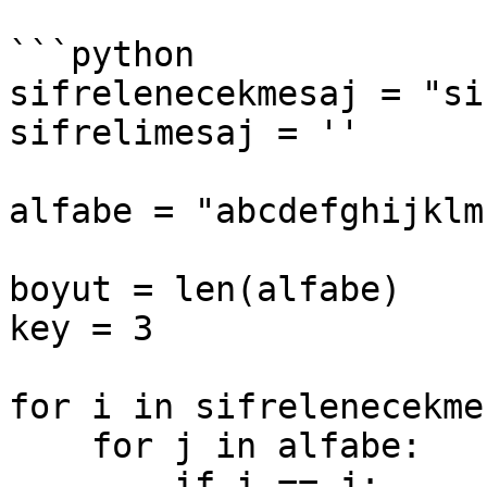
```python

sifrelenecekmesaj = "si
sifrelimesaj = ''

alfabe = "abcdefghijklm
boyut = len(alfabe)

key = 3

for i in sifrelenecekmes
    for j in alfabe:

        if i == j:
