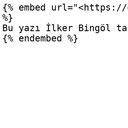
{% embed url="<https://
%}

Bu yazı İlker Bingöl ta