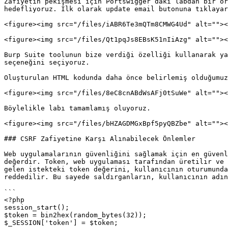
Zafiyetin pekişmesi için Portswigger’daki labdan bir ör
hedefliyoruz. İlk olarak update email butonuna tıklayar
<figure><img src="/files/iABR6Te3mQTm8CMWG4Ud" alt=""><
<figure><img src="/files/Qt1pqJs8EBsK51nIiAzg" alt=""><
Burp Suite toolunun bize verdiği özelliği kullanarak ya
seçeneğini seçiyoruz.

Oluşturulan HTML kodunda daha önce belirlemiş olduğumuz
<figure><img src="/files/8eC8cnABdWsAFj0tSuWe" alt=""><
Böylelikle labı tamamlamış oluyoruz.

<figure><img src="/files/bHZAGDMGxBpf5pyQBZbe" alt=""><
### CSRF Zafiyetine Karşı Alınabilecek Önlemler

Web uygulamalarının güvenliğini sağlamak için en güvenl
değerdir. Token, web uygulaması tarafından üretilir ve 
gelen istekteki token değerini, kullanıcının oturumunda
reddedilir. Bu sayede saldırganların, kullanıcının adın
```

<?php

session_start();

$token = bin2hex(random_bytes(32));

$_SESSION['token'] = $token;
