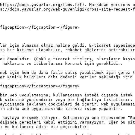
https://docs.yavuzlar.org/llms.txt). Markdown versions o
s://docs.yavuzlar.org/web-guvenligi/cross-site-request-f
figcaption></figcaption></figure>

lar için olmazsa olmaz haline geldi. E-ticaret sayesinde
iş bir kitleye ulaşabilir, rekabet güçlerini artırabilir
ok önemlidir. Çünkü e-ticaret siteleri, alıcıların kişis
 haklarını ve itibarlarını korumak için gereklidir.

mek için hem de daha fazla satış yapabilmek için çerez (
er kimlik bilgileri gibi değerli veriler sakladığı için 
figcaption></figcaption></figure>

bir web uygulamasına, kullanıcının isteği dışında istek 
b sitesine yönlendirir veya bir bağlantıya tıklattırır. 
ayıcısında saklanan cookieleri de içerir. Web uygulaması
ın adına web uygulamasında izinsiz işlem yapabilir.

 sayfaya erişmek istiyor. Kullanıcıya web sitesinden “Bu
dığında çerezleri kabul ettiğini varsayıyor. Eğer bu sit
i ve kullanıcı adını ele geçirebilir.
