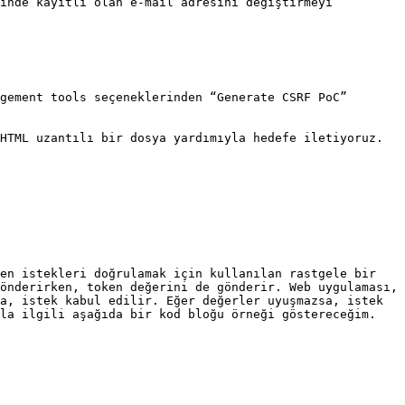
inde kayıtlı olan e-mail adresini değiştirmeyi 
gement tools seçeneklerinden “Generate CSRF PoC” 
HTML uzantılı bir dosya yardımıyla hedefe iletiyoruz.

en istekleri doğrulamak için kullanılan rastgele bir 
önderirken, token değerini de gönderir. Web uygulaması, 
a, istek kabul edilir. Eğer değerler uyuşmazsa, istek 
la ilgili aşağıda bir kod bloğu örneği göstereceğim.
