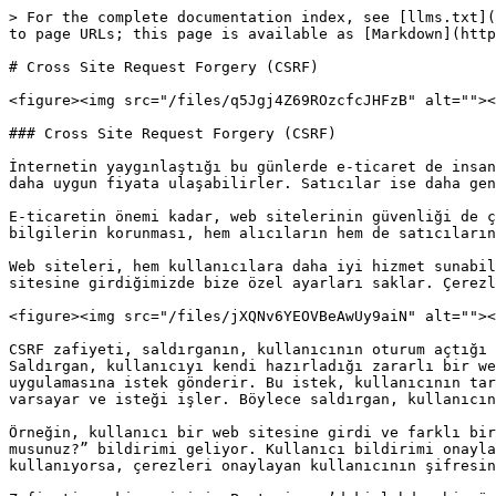
> For the complete documentation index, see [llms.txt](
to page URLs; this page is available as [Markdown](http
# Cross Site Request Forgery (CSRF)

<figure><img src="/files/q5Jgj4Z69ROzcfcJHFzB" alt=""><
### Cross Site Request Forgery (CSRF)

İnternetin yaygınlaştığı bu günlerde e-ticaret de insan
daha uygun fiyata ulaşabilirler. Satıcılar ise daha gen
E-ticaretin önemi kadar, web sitelerinin güvenliği de ç
bilgilerin korunması, hem alıcıların hem de satıcıların
Web siteleri, hem kullanıcılara daha iyi hizmet sunabil
sitesine girdiğimizde bize özel ayarları saklar. Çerezl
<figure><img src="/files/jXQNv6YEOVBeAwUy9aiN" alt=""><
CSRF zafiyeti, saldırganın, kullanıcının oturum açtığı 
Saldırgan, kullanıcıyı kendi hazırladığı zararlı bir we
uygulamasına istek gönderir. Bu istek, kullanıcının tar
varsayar ve isteği işler. Böylece saldırgan, kullanıcın
Örneğin, kullanıcı bir web sitesine girdi ve farklı bir
musunuz?” bildirimi geliyor. Kullanıcı bildirimi onayla
kullanıyorsa, çerezleri onaylayan kullanıcının şifresin