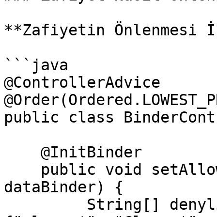
**Zafiyetin Önlenmesi İ
```java

@ControllerAdvice

@Order(Ordered.LOWEST_P
public class BinderCont
    @InitBinder

    public void setAllowedFields(WebDataBinder 
dataBinder) {

         String[] denylist = new String[]