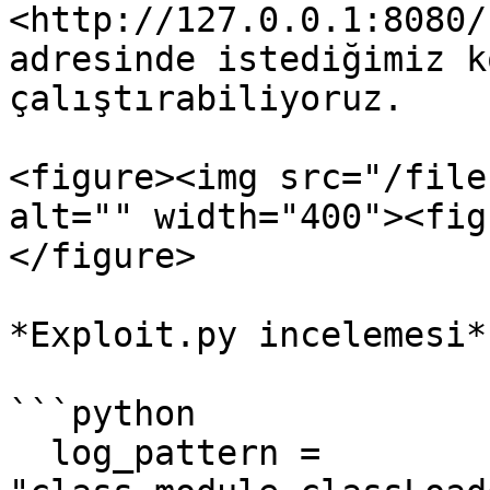
<http://127.0.0.1:8080/
adresinde istediğimiz k
çalıştırabiliyoruz.

<figure><img src="/file
alt="" width="400"><fig
</figure>

*Exploit.py incelemesi*

```python

  log_pattern = 