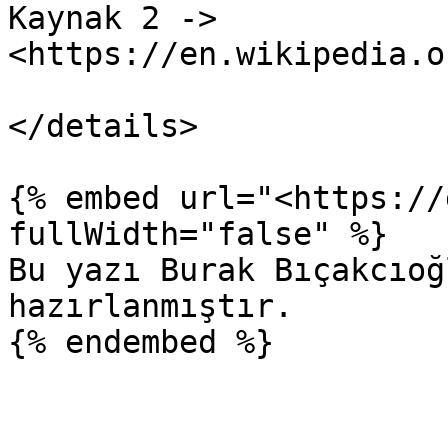
Kaynak 2 -> 
<https://en.wikipedia.o
</details>

{% embed url="<https://
fullWidth="false" %}

Bu yazı Burak Bıçakcıoğ
hazırlanmıştır.
