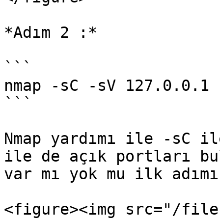
*Adım 2 :*

```

nmap -sC -sV 127.0.0.1 
```

Nmap yardımı ile -sC il
ile de açık portları bu
var mı yok mu ilk adımı
<figure><img src="/file