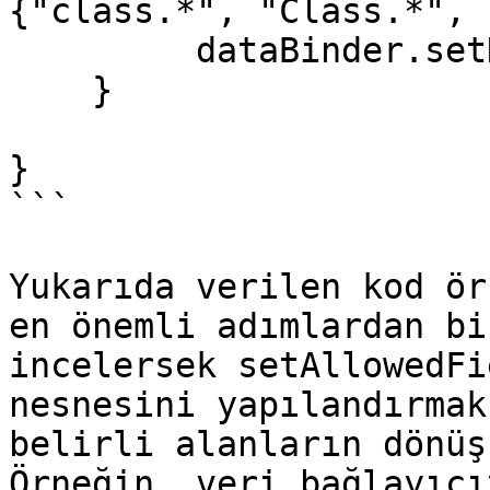
{"class.*", "Class.*", 
         dataBinder.setDisallowedFields(denylist);

    }

}

```

Yukarıda verilen kod ör
en önemli adımlardan bi
incelersek setAllowedFi
nesnesini yapılandırmak
belirli alanların dönüş
Örneğin, veri bağlayıcı