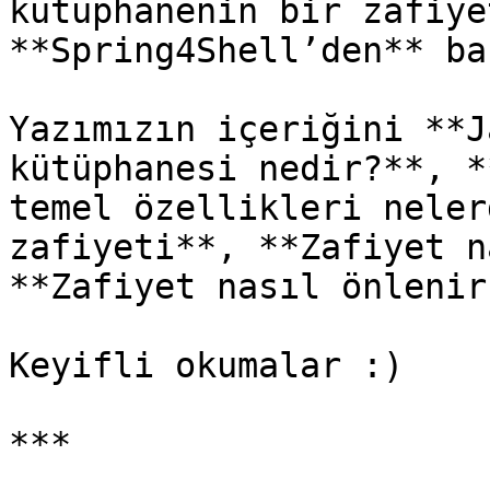
kütüphanenin bir zafiye
**Spring4Shell’den** ba
Yazımızın içeriğini **J
kütüphanesi nedir?**, *
temel özellikleri neler
zafiyeti**, **Zafiyet n
**Zafiyet nasıl önlenir
Keyifli okumalar :)

***
