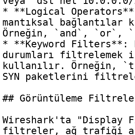
veya `dst net 10.0.0.0/2
* **Logical Operators**
mantıksal bağlantılar k
Örneğin, `and`, `or`, `
* **Keyword Filters**: 
durumları filtrelemek i
kullanılır. Örneğin, `t
SYN paketlerini filtrele
## Görüntüleme Filtreler
Wireshark'ta "Display F
filtreler, ağ trafiği a